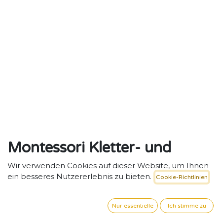
Montessori Kletter- und
Spielwürfel Cubitri, Holz-
Wir verwenden Cookies auf dieser Website, um Ihnen
ein besseres Nutzererlebnis zu bieten.
Cookie-Richtlinien
Natur
Vielseitiger Montessori-Kletter- und Spielwürfel für
Nur essentielle
Ich stimme zu
Kita-Alltag.