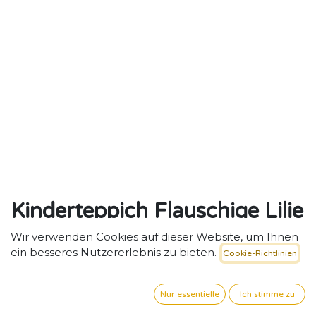
Kinderteppich Flauschige Lilie
140 x 160 cm,
Wir verwenden Cookies auf dieser Website, um Ihnen
ein besseres Nutzererlebnis zu bieten.
Cookie-Richtlinien
maschinenwaschbar
Kinderteppich „Flauschige Lilie“ – Weicher Rückzugs-
Nur essentielle
Ich stimme zu
und Spielort für Kita-Gruppen.