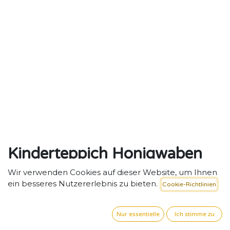
Kinderteppich Honigwaben
140 x 200 cm,
Wir verwenden Cookies auf dieser Website, um Ihnen
ein besseres Nutzererlebnis zu bieten.
Cookie-Richtlinien
maschinenwaschbar
Strukturierter Kinderteppich „Honigwaben“ –
Nur essentielle
Ich stimme zu
Nachhaltiges Spiel- und Ruheerlebnis.