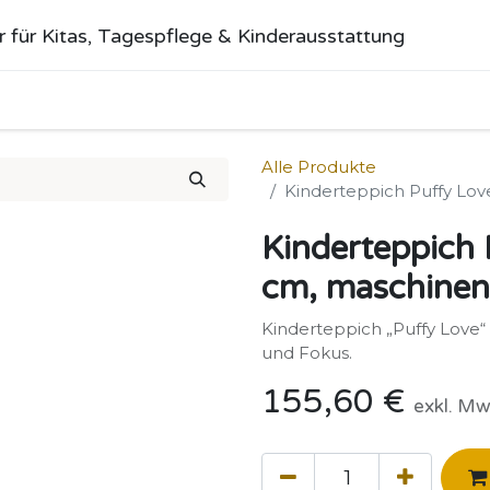
r für Kitas, Tagespflege & Kinderausstattung
me
Alle Produkte
Kategorien
Über uns
Anfrage stellen
Alle Produkte
Kinderteppich Puffy Lo
Kinderteppich
cm, maschine
Kinderteppich „Puffy Love
und Fokus.
155,60
€
exkl. Mw