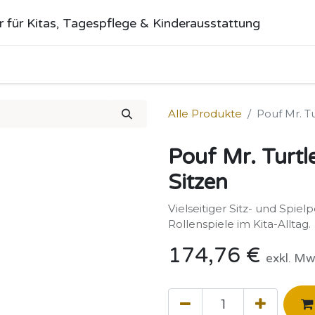
r für Kitas, Tagespflege & Kinderausstattung
me
Alle Produkte
Kategorien
Über uns
Anfrage stellen
Alle Produkte
Pouf Mr. T
Pouf Mr. Turtl
Sitzen
Vielseitiger Sitz- und Spie
Rollenspiele im Kita-Alltag.
174,76
€
exkl. Mw