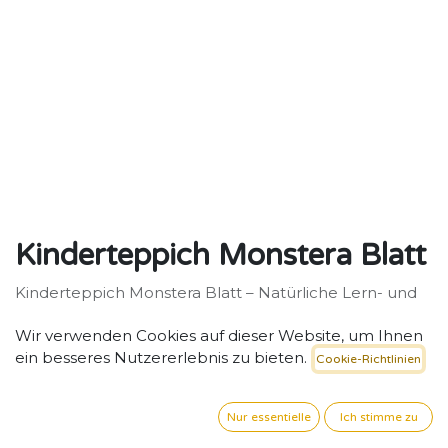
Kinderteppich Monstera Blatt
Kinderteppich Monstera Blatt – Natürliche Lern- und
Spielzone für Gruppenräume.
Wir verwenden Cookies auf dieser Website, um Ihnen
134,84
€
exkl. MwSt. zzgl. Versand
ein besseres Nutzererlebnis zu bieten.
Cookie-Richtlinien
Nur essentielle
Ich stimme zu