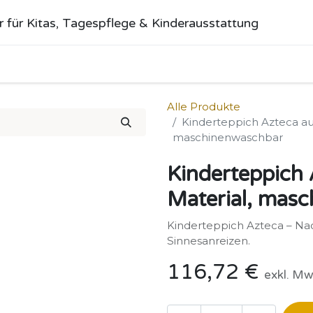
r für Kitas, Tagespflege & Kinderausstattung
me
Alle Produkte
Kategorien
Über uns
Anfrage stellen
Alle Produkte
Kinderteppich Azteca au
maschinenwaschbar
Kinderteppich 
Material, mas
Kinderteppich Azteca – Nac
Sinnesanreizen.
116,72
€
exkl. Mw