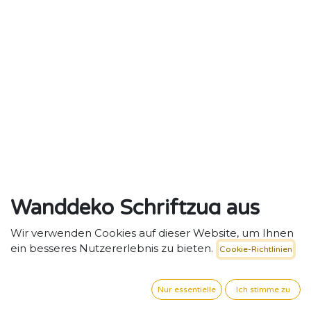
Wanddeko Schriftzug aus
Holz "Sweet dreams little
Wir verwenden Cookies auf dieser Website, um Ihnen
ein besseres Nutzererlebnis zu bieten.
Cookie-Richtlinien
one"
Beruhigende Wandbotschaft für liebevolle Schlaf- und
Nur essentielle
Ich stimme zu
Rückzugsräume.