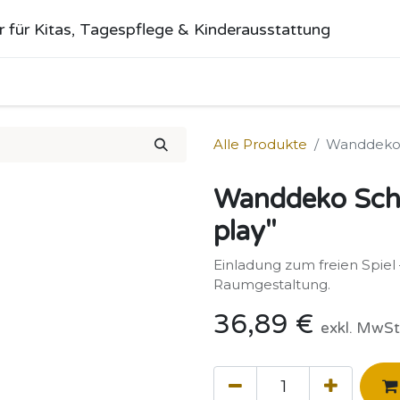
r für Kitas, Tagespflege & Kinderausstattung
me
Alle Produkte
Kategorien
Über uns
Anfrage stellen
Alle Produkte
Wanddeko S
Wanddeko Schri
play"
Einladung zum freien Spiel 
Raumgestaltung.
36,89
€
exkl. MwSt