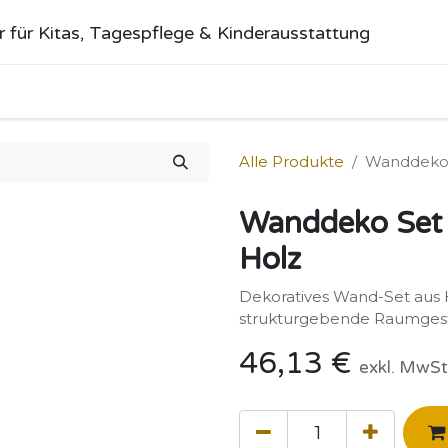
r für Kitas, Tagespflege & Kinderausstattung
me
Alle Produkte
Kategorien
Über uns
Anfrage stellen
Alle Produkte
Wanddeko 
Wanddeko Set
Holz
Dekoratives Wand-Set aus Ho
strukturgebende Raumgesta
46,13
€
exkl. MwSt