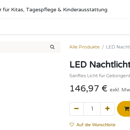
r für Kitas, Tagespflege & Kinderausstattung
me
Alle Produkte
Kategorien
Über uns
Anfrage stellen
Alle Produkte
LED Nachtl
LED Nachtlicht
Sanftes Licht für Geborgenhe
146,97
€
exkl. Mw
Auf die Wunschliste