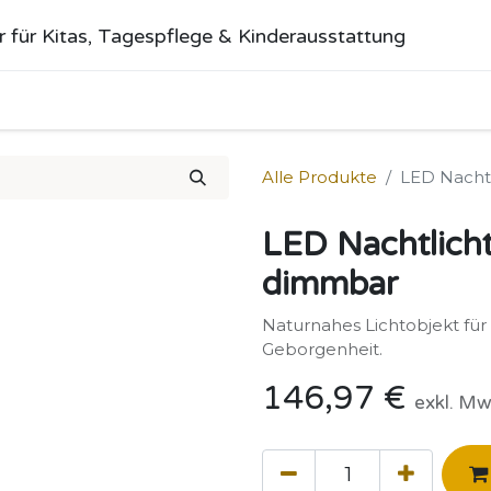
r für Kitas, Tagespflege & Kinderausstattung
me
Alle Produkte
Kategorien
Über uns
Anfrage stellen
Alle Produkte
LED Nachtl
LED Nachtlicht
dimmbar
Naturnahes Lichtobjekt fü
Geborgenheit.
146,97
€
exkl. Mw