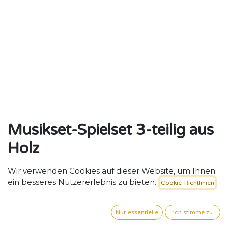
Musikset-Spielset 3-teilig aus
Holz
Vielfältiges 3-teiliges Musikset für kreative Klangwelten
Wir verwenden Cookies auf dieser Website, um Ihnen
in der Kita.
ein besseres Nutzererlebnis zu bieten.
Cookie-Richtlinien
23,87
€
exkl. MwSt. zzgl. Versand
Nur essentielle
Ich stimme zu