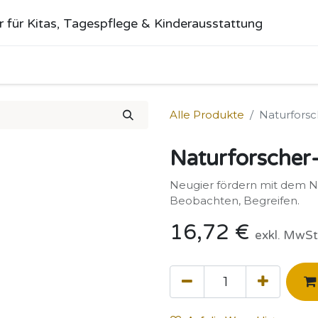
r für Kitas, Tagespflege & Kinderausstattung
me
Alle Produkte
Kategorien
Über uns
Anfrage stellen
Alle Produkte
Naturforsc
Naturforscher-
Neugier fördern mit dem N
Beobachten, Begreifen.
16,72
€
exkl. MwSt