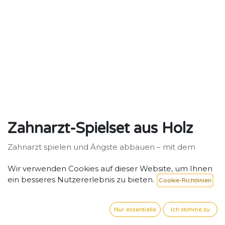
Zahnarzt-Spielset aus Holz
Zahnarzt spielen und Ängste abbauen – mit dem
Rollenspiel-Set aus Holz
Wir verwenden Cookies auf dieser Website, um Ihnen
33,53
€
exkl. MwSt. zzgl. Versand
ein besseres Nutzererlebnis zu bieten.
Cookie-Richtlinien
Nur essentielle
Ich stimme zu