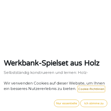
Werkbank-Spielset aus Holz
Selbstständig konstruieren und lernen: Holz-
Werkbank für kleine Tüftler.
Wir verwenden Cookies auf dieser Website, um Ihnen
109,16
€
exkl. MwSt. zzgl. Versand
ein besseres Nutzererlebnis zu bieten.
Cookie-Richtlinien
Nur essentielle
Ich stimme zu