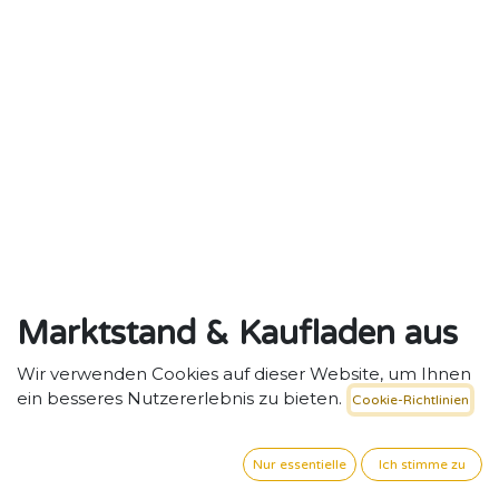
Marktstand & Kaufladen aus
Holz mit Tafeln & Regalen
Wir verwenden Cookies auf dieser Website, um Ihnen
ein besseres Nutzererlebnis zu bieten.
Cookie-Richtlinien
Rollenspiel fördern, Selbstständigkeit stärken –
Marktstand mit Tafeln & Regalen.
Nur essentielle
Ich stimme zu
117,56
€
exkl. MwSt. zzgl. Versand