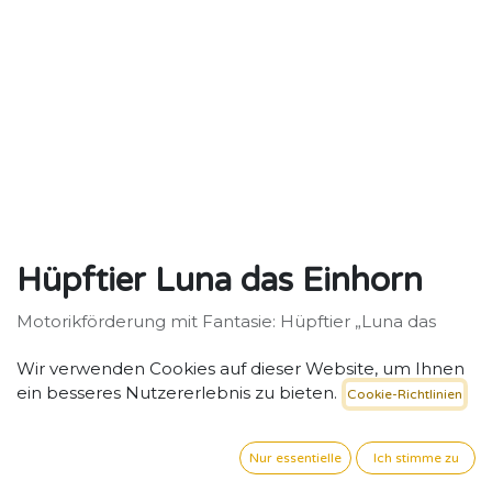
Hüpftier Luna das Einhorn
Motorikförderung mit Fantasie: Hüpftier „Luna das
Einhorn“ für aktive Kita-Kinder.
Wir verwenden Cookies auf dieser Website, um Ihnen
29,33
€
exkl. MwSt. zzgl. Versand
ein besseres Nutzererlebnis zu bieten.
Cookie-Richtlinien
Nur essentielle
Ich stimme zu