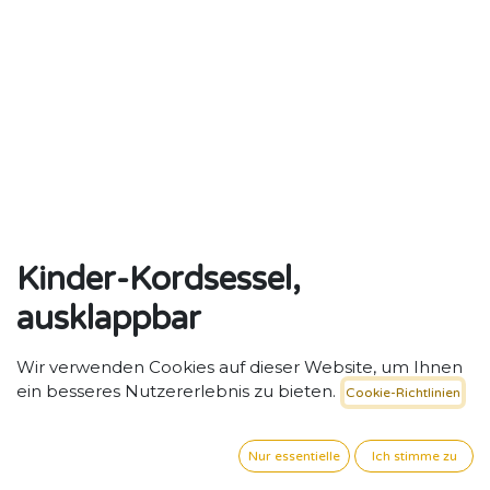
Kinder-Kordsessel,
ausklappbar
Ausklappbarer Kinder-Kordsessel – Komfort und
Wir verwenden Cookies auf dieser Website, um Ihnen
Flexibilität für den Kita-Alltag.
ein besseres Nutzererlebnis zu bieten.
Cookie-Richtlinien
67,14
€
exkl. MwSt. zzgl. Versand
Nur essentielle
Ich stimme zu
FARBE