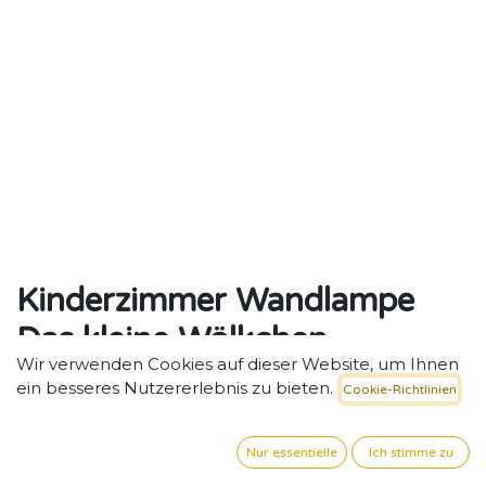
Kinderzimmer Wandlampe
Das kleine Wölkchen
Wir verwenden Cookies auf dieser Website, um Ihnen
Sanftes Licht für Ruhe- und Rückzugsräume:
ein besseres Nutzererlebnis zu bieten.
Cookie-Richtlinien
Wandlampe „Das kleine Wölkchen“.
62,94
€
exkl. MwSt. zzgl. Versand
Nur essentielle
Ich stimme zu