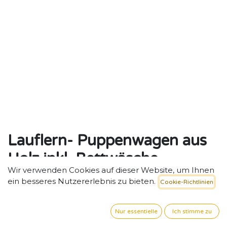
Lauflern- Puppenwagen aus
Holz inkl. Bettwäsche
Wir verwenden Cookies auf dieser Website, um Ihnen
Robuster Puppenwagen aus Holz mit weicher
ein besseres Nutzererlebnis zu bieten.
Cookie-Richtlinien
Bettwäsche – für pädagogisch wertvolles Rollenspiel
im Krippen- und Kitabereich.
Nur essentielle
Ich stimme zu
67,14
€
exkl. MwSt. zzgl. Versand