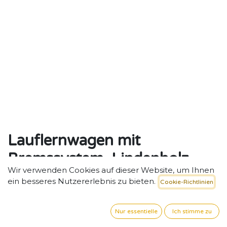
Lauflernwagen mit
Bremssystem, Lindenholz
Wir verwenden Cookies auf dieser Website, um Ihnen
Sicher laufen lernen – stabiler Lauflernwagen mit
ein besseres Nutzererlebnis zu bieten.
Cookie-Richtlinien
pädagogischem Mehrwert.
50,34
€
exkl. MwSt. zzgl. Versand
Nur essentielle
Ich stimme zu