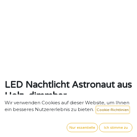
LED Nachtlicht Astronaut aus
Holz, dimmbar
Wir verwenden Cookies auf dieser Website, um Ihnen
Sanftes LED-Nachtlicht „Astronaut“ – Fördert Fantasie
ein besseres Nutzererlebnis zu bieten.
Cookie-Richtlinien
und Geborgenheit.
155,38
€
exkl. MwSt. zzgl. Versand
Nur essentielle
Ich stimme zu