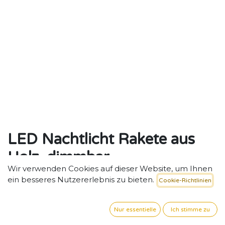
LED Nachtlicht Rakete aus
Holz, dimmbar
Wir verwenden Cookies auf dieser Website, um Ihnen
Licht fürs Träumen & Strukturieren – LED-Nachtlicht
ein besseres Nutzererlebnis zu bieten.
Cookie-Richtlinien
„Rakete“ aus Holz.
155,38
€
exkl. MwSt. zzgl. Versand
Nur essentielle
Ich stimme zu