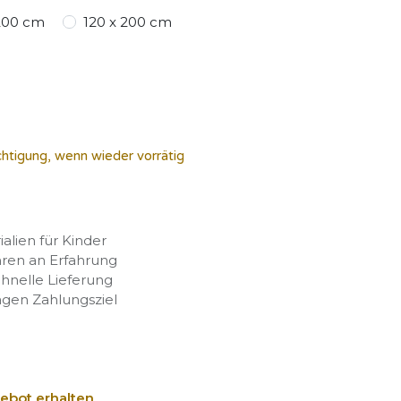
 200 cm
120 x 200 cm
chtigung, wenn wieder vorrätig
rialien für Kinder
hren an Erfahrung
chnelle Lieferung
agen Zahlungsziel
ebot erhalten