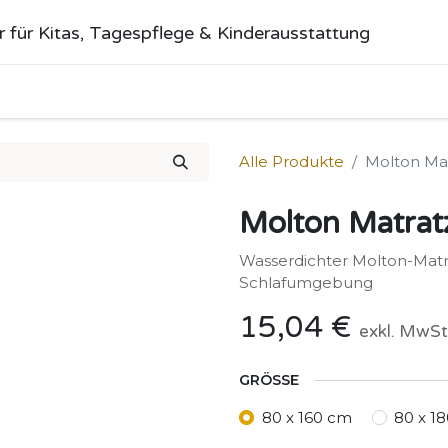
r für Kitas, Tagespflege & Kinderausstattung
me
Alle Produkte
Kategorien
Über uns
Anfrage stellen
Alle Produkte
Molton Ma
Molton Matrat
Wasserdichter Molton-Matr
Schlafumgebung
15,04
€
exkl. MwSt
GRÖSSE
80 x 160 cm
80 x 1