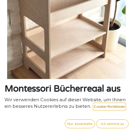
Montessori Bücherregal aus
Holz mit Ablagefächern,
Wir verwenden Cookies auf dieser Website, um Ihnen
ein besseres Nutzererlebnis zu bieten.
Cookie-Richtlinien
handgefertigter Feinschliff
Montessori-Bücherregal – Ordnung, Übersicht und
Nur essentielle
Ich stimme zu
Selbstständigkeit im Kita-Alltag.