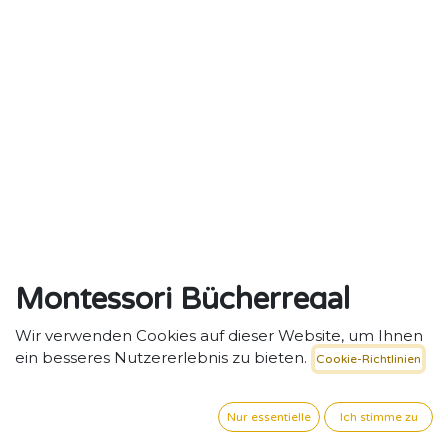
Montessori Bücherregal
Standregal aus Holz,
Wir verwenden Cookies auf dieser Website, um Ihnen
ein besseres Nutzererlebnis zu bieten.
Cookie-Richtlinien
handgefertigter Feinschliff
Montessori Bücherregal aus Holz – Selbstständiges
Nur essentielle
Ich stimme zu
Entdecken für Kinder.