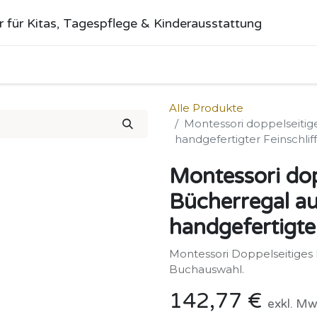
r für Kitas, Tagespflege & Kinderausstattung
me
Alle Produkte
Kategorien
Über uns
Anfrage stellen
Alle Produkte
Montessori doppelseitige
handgefertigter Feinschliff
Montessori dop
Bücherregal aus
handgefertigter
Montessori Doppelseitiges 
Buchauswahl.
142,77
€
exkl. Mw