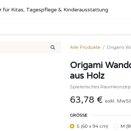
r für Kitas, Tagespflege & Kinderausstattung
me
Alle Produkte
Kategorien
Über uns
Anfrage stellen
Alle Produkte
Origami W
Origami Wandd
aus Holz
Spielerisches Raumkonzept
63,78
€
exkl. MwSt
GRÖSSE
S (60 x 94 cm)
M (8