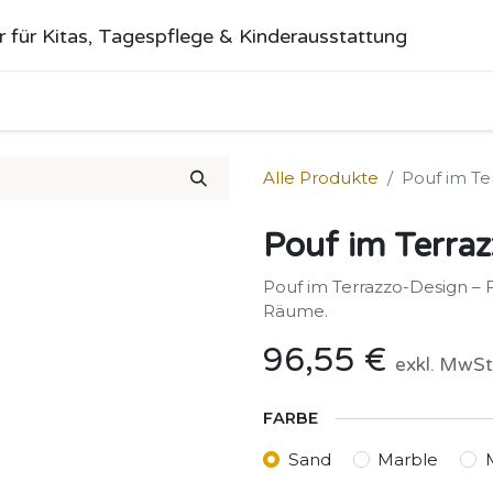
r für Kitas, Tagespflege & Kinderausstattung
me
Alle Produkte
Kategorien
Über uns
Anfrage stellen
Alle Produkte
Pouf im Te
Pouf im Terraz
Pouf im Terrazzo-Design – Fl
Räume.
96,55
€
exkl. MwSt
FARBE
Sand
Marble