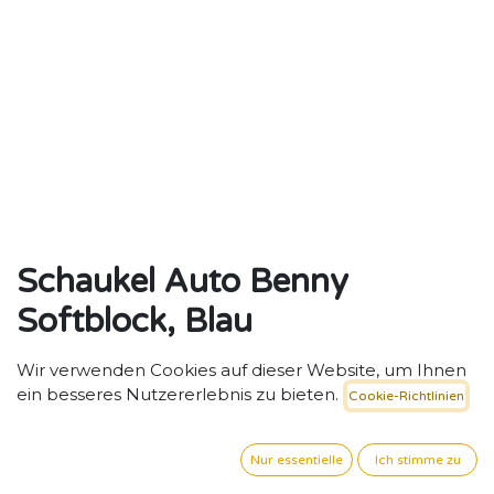
Schaukel Auto Benny
Softblock, Blau
Schaukel-Auto „Benny“ – Spielerische
Wir verwenden Cookies auf dieser Website, um Ihnen
Motorikförderung für Krippen und Kitas.
ein besseres Nutzererlebnis zu bieten.
Cookie-Richtlinien
109,16
€
exkl. MwSt. zzgl. Versand
Nur essentielle
Ich stimme zu