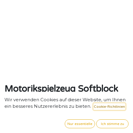
Motorikspielzeug Softblock
10-teiliges Bausteinset, helles
Wir verwenden Cookies auf dieser Website, um Ihnen
ein besseres Nutzererlebnis zu bieten.
Cookie-Richtlinien
Pastell
10-teiliges Softblock-Set in hellen Pastelltönen –
Nur essentielle
Ich stimme zu
perfekt für Krippen, Kitas und Therapieeinrichtungen.