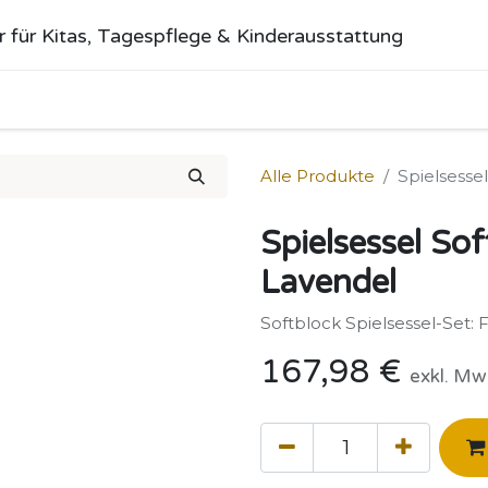
r für Kitas, Tagespflege & Kinderausstattung
me
Alle Produkte
Kategorien
Über uns
Anfrage stellen
Alle Produkte
Spielsessel
Spielsessel Sof
Lavendel
Softblock Spielsessel-Set: F
167,98
€
exkl. Mw