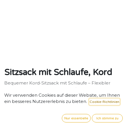
Sitzsack mit Schlaufe, Kord
Bequemer Kord-Sitzsack mit Schlaufe – Flexibler
Rückzugsort für Kita und Tagespflege.
Wir verwenden Cookies auf dieser Website, um Ihnen
142,77
€
exkl. MwSt. zzgl. Versand
ein besseres Nutzererlebnis zu bieten.
Cookie-Richtlinien
FARBE
Nur essentielle
Ich stimme zu
Creme
Braun