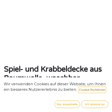
Spiel- und Krabbeldecke aus
Baumwolle, waschbar
Wir verwenden Cookies auf dieser Website, um Ihnen
Weiche, waschbare Krabbeldecke aus Baumwolle –
ein besseres Nutzererlebnis zu bieten.
Cookie-Richtlinien
ideal für Spiel-, Krabbel- und Ruhezeiten im Kita-
Alltag..
Nur essentielle
Ich stimme zu
33,53
€
exkl. MwSt. zzgl. Versand