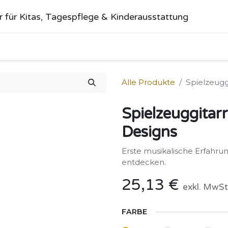
r für Kitas, Tagespflege & Kinderausstattung
me
Alle Produkte
Kategorien
Über uns
Anfrage stellen
Alle Produkte
Spielzeugg
Spielzeuggitarr
Designs
Erste musikalische Erfahru
entdecken.
25,13
€
exkl. MwSt
FARBE