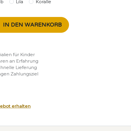
lb
Lila
Koralle
IN DEN WARENKORB
rialien für Kinder
hren an Erfahrung
chnelle Lieferung
agen Zahlungsziel
ebot erhalten