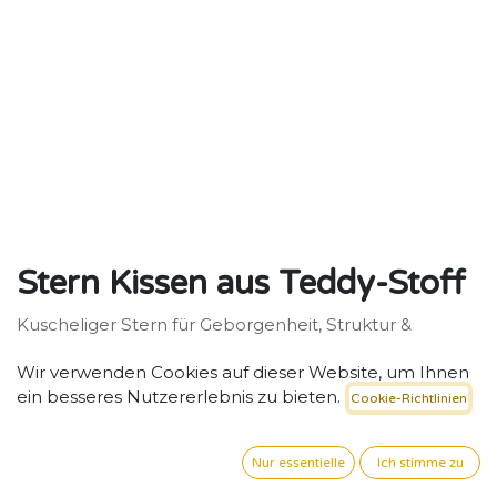
Stern Kissen aus Teddy-Stoff
Kuscheliger Stern für Geborgenheit, Struktur &
kreative Raumgestaltung.
Wir verwenden Cookies auf dieser Website, um Ihnen
41,93
€
exkl. MwSt. zzgl. Versand
ein besseres Nutzererlebnis zu bieten.
Cookie-Richtlinien
FARBE
Nur essentielle
Ich stimme zu
Weiß
Karamell
Braun
Matcha