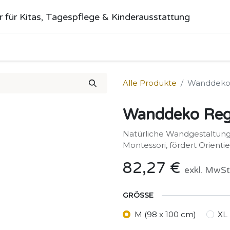
r für Kitas, Tagespflege & Kinderausstattung
me
Alle Produkte
Kategorien
Über uns
Anfrage stellen
Alle Produkte
Wanddeko
Wanddeko Reg
Natürliche Wandgestaltung 
Montessori, fördert Orient
82,27
€
exkl. MwSt
GRÖSSE
M (98 x 100 cm)
XL 