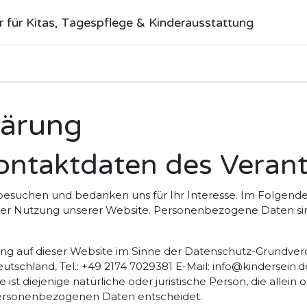
r für Kitas, Tagespflege & Kinderausstattung
me
Alle Produkte
Kategorien
Über uns
Anfrage stellen
lärung
ontaktdaten des Veran
 besuchen und bedanken uns für Ihr Interesse. Im Folgend
r Nutzung unserer Website. Personenbezogene Daten sind 
tung auf dieser Website im Sinne der Datenschutz-Grundver
tschland, Tel.: +49 2174 7029381 E-Mail: info@kindersein.de
t diejenige natürliche oder juristische Person, die allei
personenbezogenen Daten entscheidet.