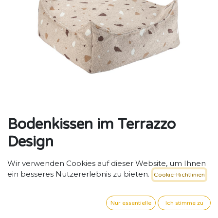
Bodenkissen im Terrazzo
Design
Bequemes Terrazzo-Bodenkissen für strukturierte und
Wir verwenden Cookies auf dieser Website, um Ihnen
kreative Rückzugsorte.
ein besseres Nutzererlebnis zu bieten.
Cookie-Richtlinien
105,80
€
exkl. MwSt. zzgl. Versand
Nur essentielle
Ich stimme zu
FARBE