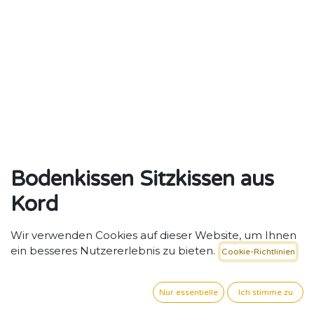
Bodenkissen Sitzkissen aus
Kord
Bequeme Bodenkissen aus Kord – Vielseitiger
Wir verwenden Cookies auf dieser Website, um Ihnen
Rückzugsort für Kita und Tagespflege.
ein besseres Nutzererlebnis zu bieten.
Cookie-Richtlinien
109,16
€
exkl. MwSt. zzgl. Versand
Nur essentielle
Ich stimme zu
FARBE