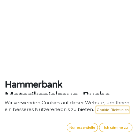
Hammerbank
Motorikspielzeug, Buche
Wir verwenden Cookies auf dieser Website, um Ihnen
Kraft dosieren, Motorik stärken – mit jeder Menge
ein besseres Nutzererlebnis zu bieten.
Cookie-Richtlinien
Spaß.
22,61
€
exkl. MwSt. zzgl. Versand
Nur essentielle
Ich stimme zu