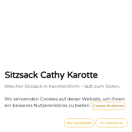
Sitzsack Cathy Karotte
Weicher Sitzsack in Karottenform – lädt zum Sitzen,
Spielen und Träumen ein. Ideal für Lese-, Ruhe- und
Wir verwenden Cookies auf dieser Website, um Ihnen
Rollenspielecken.
ein besseres Nutzererlebnis zu bieten.
Cookie-Richtlinien
174,76
€
exkl. MwSt. zzgl. Versand
Nur essentielle
Ich stimme zu