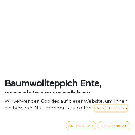
Baumwollteppich Ente,
maschinenwaschbar
Wir verwenden Cookies auf dieser Website, um Ihnen
Baumwollteppich Ente – Spielerische und gemütliche
ein besseres Nutzererlebnis zu bieten.
Cookie-Richtlinien
Zone für Kita & Krippe.
94,92
€
exkl. MwSt. zzgl. Versand
Nur essentielle
Ich stimme zu