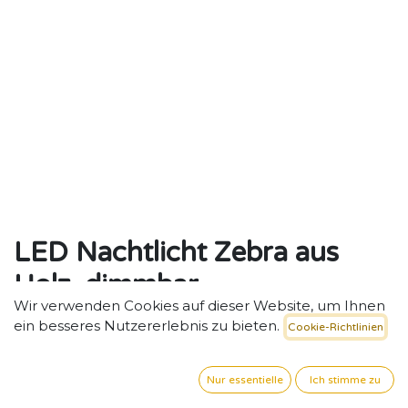
LED Nachtlicht Zebra aus
Holz, dimmbar
Wir verwenden Cookies auf dieser Website, um Ihnen
Ruhe, Struktur und Fantasie – LED-Zebra-Nachtlicht
ein besseres Nutzererlebnis zu bieten.
Cookie-Richtlinien
für Kita-Räume.
155,38
€
exkl. MwSt. zzgl. Versand
Nur essentielle
Ich stimme zu