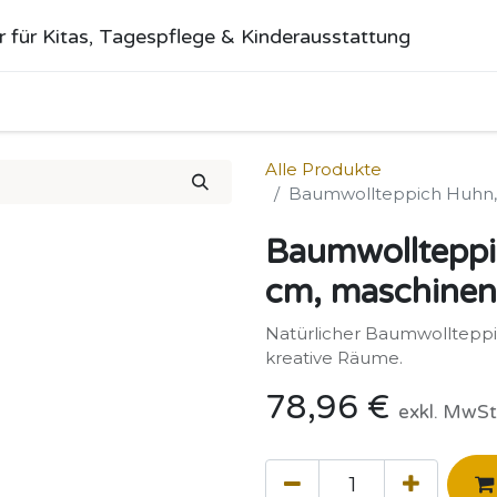
r für Kitas, Tagespflege & Kinderausstattung
me
Alle Produkte
Kategorien
Über uns
Anfrage stellen
Alle Produkte
Baumwollteppich Huhn, 
Baumwollteppi
cm, maschine
Natürlicher Baumwollteppic
kreative Räume.
78,96
€
exkl. MwSt