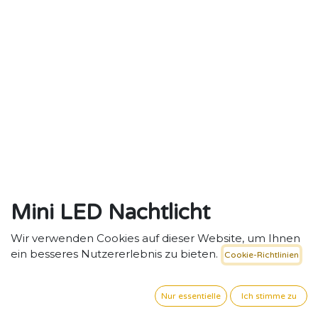
Mini LED Nachtlicht
Regenbogen aus Holz,
Wir verwenden Cookies auf dieser Website, um Ihnen
ein besseres Nutzererlebnis zu bieten.
Cookie-Richtlinien
dimmbar
Sanftes Licht für Struktur und Geborgenheit –
Nur essentielle
Ich stimme zu
dimmbares Regenbogen-Nachtlicht.