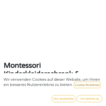
Montessori
Kinderkleiderschrank &
Wir verwenden Cookies auf dieser Website, um Ihnen
Garderobe Luna
ein besseres Nutzererlebnis zu bieten.
Cookie-Richtlinien
Kleine Garderobe, große Wirkung - kindgerechter
Garderoben­ständer.
Nur essentielle
Ich stimme zu