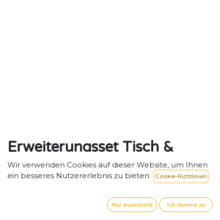
Erweiterungsset Tisch &
Stuhl für die 2in1
Wir verwenden Cookies auf dieser Website, um Ihnen
ein besseres Nutzererlebnis zu bieten.
Cookie-Richtlinien
Kletterdreieck oder
Sprossenwand aus Holz
Nur essentielle
Ich stimme zu
Praktisches Tisch- und Stuhlset zur Ergänzung des 2in1