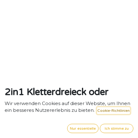
2in1 Kletterdreieck oder
Sprossenwand aus Holz,
Wir verwenden Cookies auf dieser Website, um Ihnen
ein besseres Nutzererlebnis zu bieten.
Cookie-Richtlinien
Regenbogen
2in1 Kletterdreieck & Sprossenwand – Motorik und
Nur essentielle
Ich stimme zu
Fantasie spielerisch fördern.